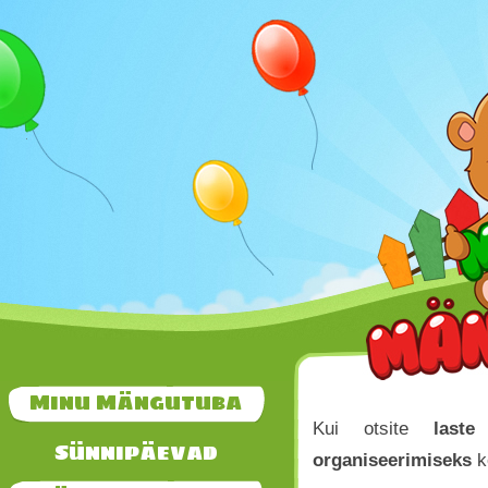
Minu Mängutuba
Kui otsite
last
Sünnipäevad
organiseerimiseks
ko