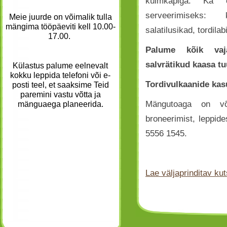
külmkapiga. Ka 
serveerimiseks:
Meie juurde
on võimalik tulla
mängima tööpäeviti kell 10.00-
salatilusikad, tordilab
17.00.
Palume kõik vaj
salvrätikud kaasa tu
Külastus palume eelnevalt
kokku leppida telefoni või e-
Tordivulkaanide kas
posti teel, et saaksime Teid
paremini vastu võtta ja
Mängutoaga on võ
mänguaega planeerida.
broneerimist, leppide
5556 1545.
Lae väljaprinditav kuts