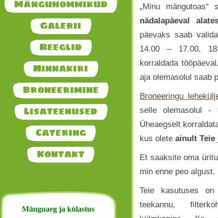
Mänguhommikud
„Minu mängutoas“ 
nädalapäeval alat
Galerii
päevaks saab valida
Reeglid
14.00 – 17.00, 18
korraldada tööpäeval
Hinnakiri
aja olemasolul saab 
Broneerimine
Broneeringu lehekülj
Lisateenused
selle olemasolul - 
Üheaegselt korralda
Catering
kus olete
ainult Teie 
Kontakt
Et saaksite oma üritu
min enne peo algust.
Teie kasutuses on
teekannu, filterk
Mänguaeg ja külastus