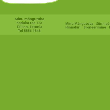
Minu mängutuba
Kadaka tee 72a
Minu Mängutuba
Sünnipä
Tallinn, Estonia
Hinnakiri
Broneerimine
Tel 5556 1545